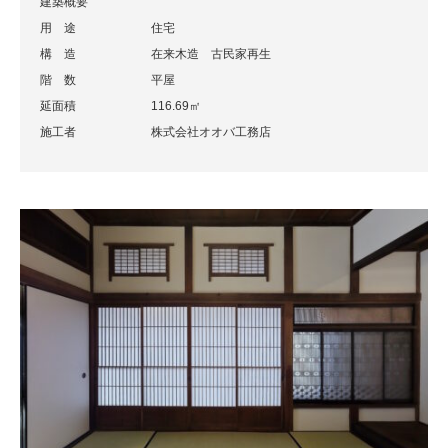
建築概要
用 途
住宅
構 造
在来木造 古民家再生
階 数
平屋
延面積
116.69㎡
施工者
株式会社オオバ工務店