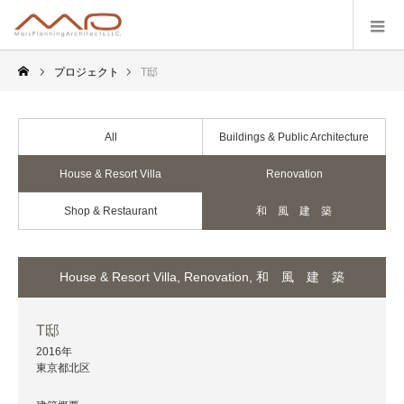
プロジェクト
T邸
All
Buildings & Public Architecture
House & Resort Villa
Renovation
Shop & Restaurant
和 風 建 築
House & Resort Villa
,
Renovation
,
和 風 建 築
T邸
2016年
東京都北区