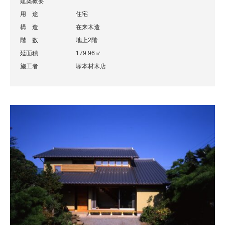
建築概要
用 途
住宅
構 造
在来木造
階 数
地上2階
延面積
179.96㎡
施工者
塚本材木店