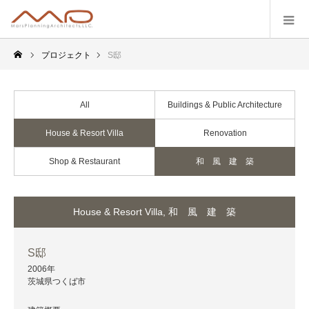
プロジェクト
S邸
All
Buildings & Public Architecture
House & Resort Villa
Renovation
Shop & Restaurant
和 風 建 築
House & Resort Villa
,
和 風 建 築
S邸
2006年
茨城県つくば市