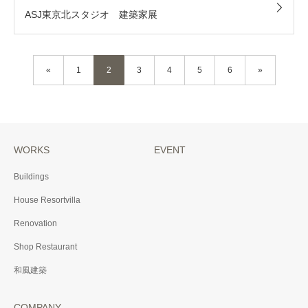
ASJ東京北スタジオ 建築家展
«
1
2
3
4
5
6
»
WORKS
EVENT
Buildings
House Resortvilla
Renovation
Shop Restaurant
和風建築
COMPANY