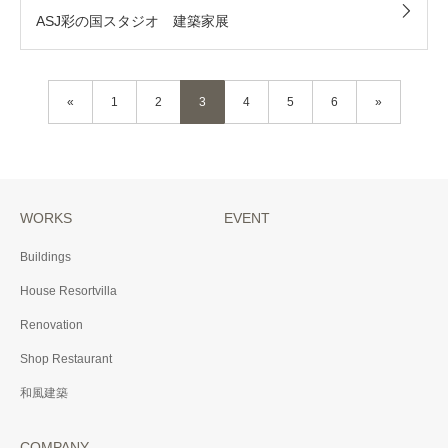
ASJ彩の国スタジオ 建築家展
«
1
2
3
4
5
6
»
WORKS
EVENT
Buildings
House Resortvilla
Renovation
Shop Restaurant
和風建築
COMPANY