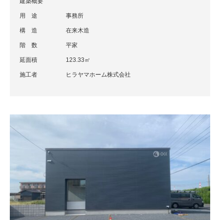
建築概要
用 途
事務所
構 造
在来木造
階 数
平家
延面積
123.33㎡
施工者
ヒラヤマホーム株式会社