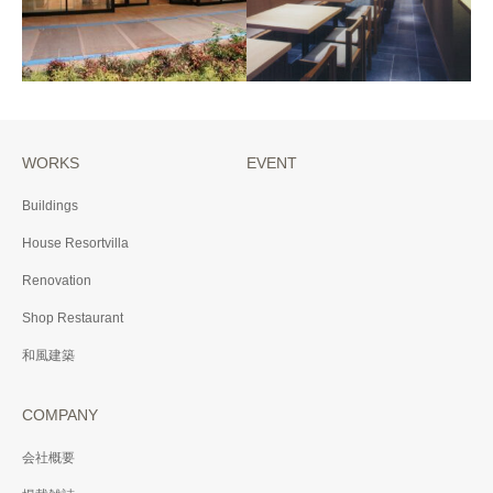
グ
2019年 神奈川県横浜市
WORKS
EVENT
EMAビル
Buildings
2010年 東京都杉並区
House Resortvilla
ツヴィリンググループブ
ランドアウトレット
Renovation
LakeTown Outlet店
Shop Restaurant
2011年 埼玉県越谷市
和風建築
COMPANY
会社概要