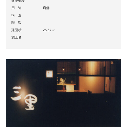
建築概要
用 途
店舗
構 造
階 数
延面積
25.67㎡
施工者