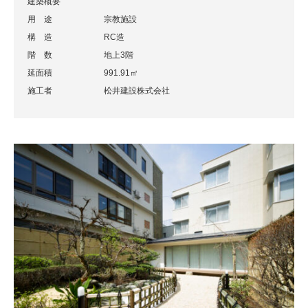
建築概要
用 途
宗教施設
構 造
RC造
階 数
地上3階
延面積
991.91㎡
施工者
松井建設株式会社